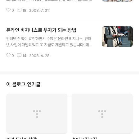
합니다. 저도 블로그로 돈을 벌기 힘들다고 생각하는 사람
0
18
2008. 7. 31.
중의 한 사람입니다. 하지만 블로그 자체로 돈을 벌기는 힘
들지만 블로그를 통해 다른 방법으로는 얼마든지 돈을 벌
수있다고 생각합니다. 블로그만을 보면 국내의 광고나 제
온라인 비지니스로 부자가 되는 방법
휴마케팅 시장과 광고주들의 인식은 아직까지 많이 닫혀있
글 내용
는 상태입니다. 암담하기가 별나라 공주가 사는 은하계 구
인터넷 산업이 발전하면서 수많은 온라인 비지니스, 인터
석처럼 시커멓기 그지없습니다. 해외의 경우를 보면 파워
넷 사업이 개발되었고 또 지금도 개발되고 있습니다. 매일
블로그들이 블로그를 통해 큰 수익을 거둬들이고 있는 것
같이 새로운 사업 아이템이 쏟아져 나오고 어떤 이들은 백
처럼 보입니다. 하지만 내면을 들여다보면 그들도 자체 스
0
14
2008. 6. 28.
만장자가 되었습니다. 그리고 어떤 이들은 지금도 백만장
폰서로 벌어들이는 돈보다 더 큰 돈을 다른 방법으로 벌어
자의 꿈을 꾸고 온라인 비지니스를 시작하고 또 운영하고
들이고 있습니다.덧1) 그들은 자신의 컨텐츠를 여러..
있습니다. 그럼에도 불구하고 수많은 이들은 실패의 잔을
마십니다. 실패한 이들의 이야기를 들어보면 자신도 분명
성공한 사람의 방법을 그대로 답습했다고 합니다. 자신도
이 블로그 인기글
분명 성공한 이들만큼 쉬지않고 노력을 했다고 합니다. 자
신도 충분히 재능을 가지고 있는데 운이 안 따라줬다고 이
야기를 합니다. 과연 그럴지도 모르지만 실패는 실패일 뿐
입니다. 왜 이렇게 성공한 사람과 실패한 사람이 생기는 것
일까요? 어떻게 하면 온라인 비지니스로 부자가 될..