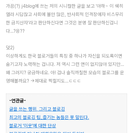
가끔(?) j4blog에 쓰는 저의 시니컬한 글을 보고 '아하~ 이 쉑히
열라 시답잖고 사회에 불만 많은, 반사회적 인격장애자 비스무리
한 금치산자'라고 판단하신다면 그것은 분명 잘 판단하신겁니
다...?응??
덧2)
이상하게도 한국 블로거들의 특징 중 하나가 자신을 되도록이면
숨기고자 노력하는 겁니다. 저 역시 그런 면이 없지않아 있지만...
왜 그러지? 궁금하네요. 아! 겁나 솔직까칠한 모습의 블로그를 운
영해볼까요? ->제대로 찍힐지도...ㄷㄷㄷ
-연관글-
글을 쓰는 행위, 그리고 블로깅
최고의 블로깅 팁_즐기는 놈들은 못 말린다.
블로거 '이웃'에 대한 단상