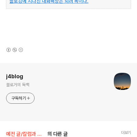
블로깅에 지나친 대화욕망은 되려 독이다.
(새창열림)
로그 정보
j4blog
블로거의 독백
구독하기
더보기
예전 글/칼럼과 단상
의 다른 글