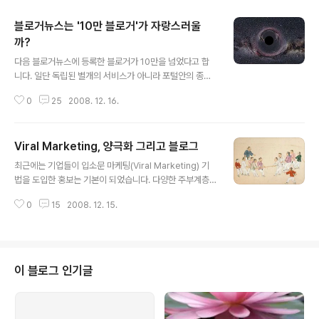
블로거뉴스는 '10만 블로거'가 자랑스러울
까?
글 내용
다음 블로거뉴스에 등록한 블로거가 10만을 넘었다고 합
니다. 일단 독립된 별개의 서비스가 아니라 포털안의 종속
된 내부 서비스를 이용하는 사용자가 10만명이라는 것은
0
25
2008. 12. 16.
분명 의미있는 것이라고 봅니다. 게다가 그 서비스가 자사
포털 이용자만을 대상으로 한 것이 아니라 외부의 사용자,
즉 독립 블로그도 서비스를 이용할 수 있게 만들어 개방 지
Viral Marketing, 양극화 그리고 블로그
향형이라는 것은 꽤나 의미있고 매력적인 것입니다. 사실
글 내용
이런 개방형 서비스가 블로그들 사이에선 당연한 것임에도
최근에는 기업들이 입소문 마케팅(Viral Marketing) 기
불구하고 한쪽이 안 하니깐, 반해서 매력적으로 비친 것이
법을 도입한 홍보는 기본이 되었습니다. 다양한 주부계층
겠지만요. 독립 메타 블로그 사이트 중 국내 최대인 올블이
에게 자사의 제품을 시험한다든가, 인터넷 게시판에 제품
19만 블로그, 블코에 15만 블로그가 등록한 것을 감안하면
0
15
2008. 12. 15.
을 사용하고 난 느낌을 이야기하기도 하고, 블로거들에게
포털안의 서비스 중 하나에 불과한 다음블로거뉴스는 분명
제품 리뷰를 의뢰하기도 합니다. 과거, 기업이 중심이 되어
대단한 성장을 한 것임에는 분명합니..
소비자를 이끌어왔던 시대에서 소비자가 중심이 되어 기업
을 리더하는 새로운 시대에 바이럴마케팅은 그야말로 효과
적이고 중요한 마케팅 방법이 되어있습니다. 그리고 일찌
이 블로그 인기글
감치 기업은 바이럴마케팅의 효과를 깨닫고 다양한 미디어
를 통해 자사의 제품을 홍보합니다. 여기서 기업은 다양한
미디어 중 '인터넷'에 보다 집중하게 됩니다. 즉 인터넷 공