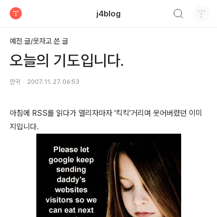
검색하기
j4blog
티스토리
예전 글/웃자고 쓴 글
오늘의 기도입니다.
만귀
2007. 11. 27. 06:53
아침에 RSS를 읽다가 열리자마자 '킥킥'거리며 웃어버렸던 이미
지입니다.