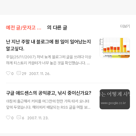
더보기
예전 글/웃자고 쓴 글
의 다른 글
난 지난 주말 내 블로그에 뭔 일이 일어났는지
알고싶다.
글 내용
주일(25/11/2007) 저녁 늦게 블로그에 글을 쓰려다 이상
하게 티스토리 카운터가 너무 높은 것을 확인했습니다. 원
래 고객 200만% 만족 티스토리 카운터이기 때문에 크게
0
29
2007. 11. 26.
개의치 않습니다만..행여나 싶어 유입경로를 확인해봤습니
다. 거의 대부분 www.daum.net 이더군요. 가끔 다음 검
색을 통해서 들어오시는 분들이 꽤 있기 때문에 '다음 검색
구글 애드센스의 공익광고, 낚시 중이신가요?
인가?' 생각을 해봤습니다만...분명 다음 메인페이지를 통
글 내용
해서 들어오신 분들이더군요. 뭔일인가 싶어 다음 메인페
아침에 출근해서 커피를 머그잔에 한잔 가득 타서 모니터
이지로 가봤습니다.(저 이럴때보면 거의 편집증 수준..-_-)
앞에 두었습니다. 해외에서 배달되는 RSS 글을 며칠 보지
눈 씻고 찾아봐도 다음 메인페이지에서 제 블로그로 들어
않았더니 숫자가 1,000으로 표기되어 살짝 질려버리더군
올 이유가 안보이더군요. 어느순간 '뜨아!! 이게 뭐라냐?'를
0
6
2007. 11. 23.
요. 일단 한국내의 블로그들을 서핑하고 있었습니다.(Dual
외쳤습니다. UCC투데이 란에 '댓글 달고 싶은 블로그'가
Monitor의 장점이죠. 하나는 일, 하나는 인터넷 훗~) 어느
되는 7가지 ..
순간...어라? 이거 뭐야!! 제 눈길을 사로 잡는 문구가 있었